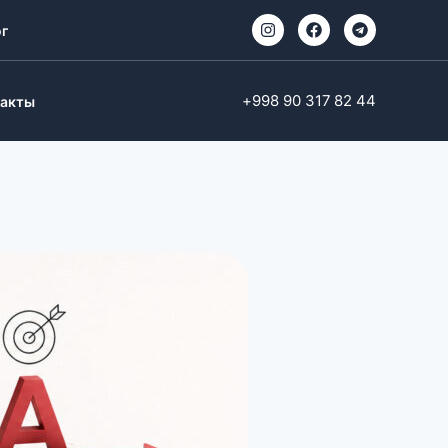
г
+998 90 317 82 44
такты