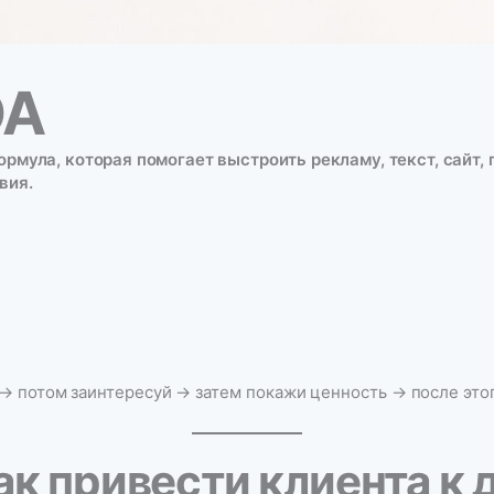
DA
мула, которая помогает выстроить рекламу, текст, сайт, 
вия.
→ потом заинтересуй → затем покажи ценность → после это
ак привести клиента к