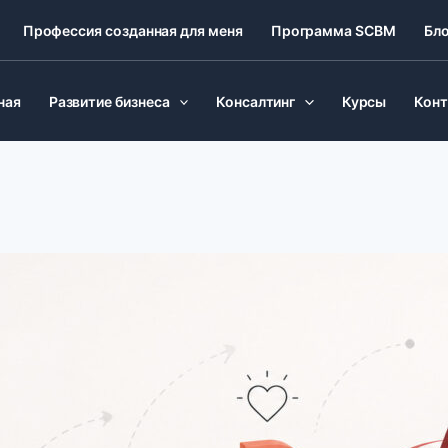
Профессия созданная для меня
Программа SCBM
Бло
ная
Развитие бизнеса
Консалтинг
Курсы
Кон